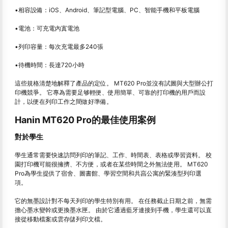
•相容設備：iOS、Android、筆記型電腦、PC、智能手機和平板電腦
•電池：可充電內寘電池
•列印容量：每次充電最多240張
•待機時間：長達720小時
這些規格清楚地解釋了產品的定位。 MT620 Pro並沒有試圖與大型辦公打
印機競爭。 它專為需要足够輕便、使用簡單、可靠的打印機的用戶而設
計，以便在列印工作之間做好準備。
Hanin MT620 Pro的最佳使用案例
對於學生
學生通常需要快速訪問列印的筆記、工作、時間表、表格或學習資料。 校
園打印機可能很擁擠、不方便，或者在某些時間之外無法使用。 MT620
Pro為學生提供了宿舍、圖書館、學習空間和共亯公寓的緊湊型列印選
項。
它的無墨設計對不每天列印的學生特別有用。 在任務截止日期之前，無需
擔心墨水變幹或更換墨水匣。 由於它通過藍牙連接到手機，學生還可以直
接從移動檔案或雲存儲列印文檔。