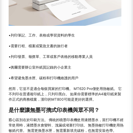
•列印筆記、工作、表格或學習資料的學生
•需要行程、檔案或緊急文書的旅行者
•列印發票、報價單、工單或客戶表格的移動專業人員
•偶爾需要辦公室外紙質記錄的小企業主
•希望避免墨水匣、碳粉和打印機維護的用戶
然而，它並不是適合每個買家的打印機。 MT620 Pro僅使用熱敏紙。 它
不列印在普通複印紙上，只列印黑白。 如果你需要標準的A4複印紙來製
作正式的商務檔案，漢印的MT800可能是更好的選擇。
是什麼讓無墨可擕式印表機與眾不同？
覈心區別在於印刷方法。 傳統的噴墨印表機使用液體墨水，當打印機不經
常使用時，液體墨水會變幹、洩漏或堵塞打印頭。 無墨熱敏打印機使用熱
敏紙代替。 無需更換墨水匣，無需重新填充碳粉，也無需安裝色帶。