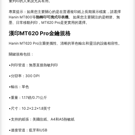
量列印的人來說尤其有用。
專業提示：如果您主要關心的是在普通複印紙上長期展示檔案，請選擇
Hanin MT800等
熱轉印可擕式印表機
。 如果您主要關注的是輕便、無
墨、日常移動列印，MT620 Pro是更實用的選擇。
漢印MT620 Pro金鑰規格
Hanin MT620 Pro注重便攜性、清晰的單色輸出和靈活的設備相容性。
關鍵規格包括：
•列印管道：無墨直接熱敏列印
•分辯率：300 DPI
•輸出：單色
•重量：1.17磅/0.71公斤
•尺寸：10.2×2.2×1.8英寸
•支持的紙張：美國信紙、A4和A5熱敏紙
•連接管道：藍牙和USB