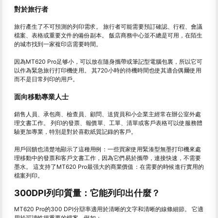
對於旅行者
旅行產生了不可預測的列印需求。 旅行者可能需要預訂確認、行程、會議
檔案、表格或重要文件的備份副本。 飯店商務中心並不總是可用，在陌生
的城市找到一家複印店需要時間。
因為MT620 Pro足够小，可以放在隨身攜帶或筆記型電腦包裏，所以它可
以作為緊急旅行打印機使用。 其720小時的待機時間也使其適合偶爾使用
而不是日常列印的用戶。
面向移動專業人士
銷售人員、承包商、檢查員、顧問、送貨員和小企業主經常在辦公室外處
理文書工作。 列印的發票、報價單、工單、清單或客戶表格可以使服務體
驗更加專業，特別是對於喜歡紙質記錄的客戶。
用戶回饋也清楚地顯示了這種用例：一些買家使用緊湊型無墨打印機來處
理移動中的發票和客戶文書工作，因為它們易於攜帶，連接快速，不需要
墨水。 這支持了MT620 Pro最强大的商業價值：在需要的時候進行實用的
檔案列印。
300DPI列印質量：它能列印出什麼？
MT620 Pro的300 DPI分辯率適用於清晰的文字和清晰的線條細節。 它適
用於可讀性很重要的檔案，例如：