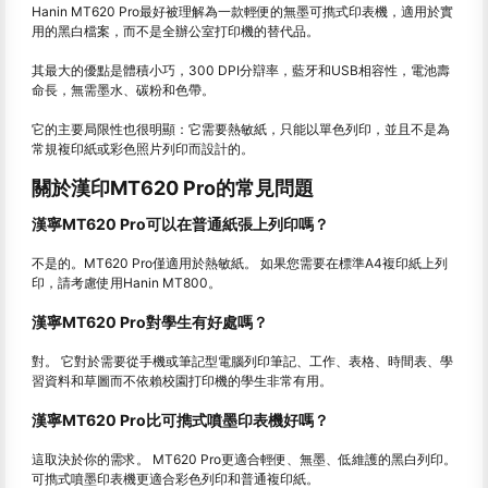
Hanin MT620 Pro最好被理解為一款輕便的無墨可擕式印表機，適用於實
用的黑白檔案，而不是全辦公室打印機的替代品。
其最大的優點是體積小巧，300 DPI分辯率，藍牙和USB相容性，電池壽
命長，無需墨水、碳粉和色帶。
它的主要局限性也很明顯：它需要熱敏紙，只能以單色列印，並且不是為
常規複印紙或彩色照片列印而設計的。
關於漢印MT620 Pro的常見問題
漢寧MT620 Pro可以在普通紙張上列印嗎？
不是的。MT620 Pro僅適用於熱敏紙。 如果您需要在標準A4複印紙上列
印，請考慮使用Hanin MT800。
漢寧MT620 Pro對學生有好處嗎？
對。 它對於需要從手機或筆記型電腦列印筆記、工作、表格、時間表、學
習資料和草圖而不依賴校園打印機的學生非常有用。
漢寧MT620 Pro比可擕式噴墨印表機好嗎？
這取決於你的需求。 MT620 Pro更適合輕便、無墨、低維護的黑白列印。
可擕式噴墨印表機更適合彩色列印和普通複印紙。