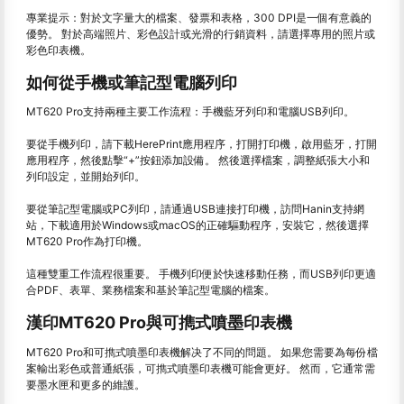
專業提示：對於文字量大的檔案、發票和表格，300 DPI是一個有意義的
優勢。 對於高端照片、彩色設計或光滑的行銷資料，請選擇專用的照片或
彩色印表機。
如何從手機或筆記型電腦列印
MT620 Pro支持兩種主要工作流程：手機藍牙列印和電腦USB列印。
要從手機列印，請下載HerePrint應用程序，打開打印機，啟用藍牙，打開
應用程序，然後點擊“+”按鈕添加設備。 然後選擇檔案，調整紙張大小和
列印設定，並開始列印。
要從筆記型電腦或PC列印，請通過USB連接打印機，訪問Hanin支持網
站，下載適用於Windows或macOS的正確驅動程序，安裝它，然後選擇
MT620 Pro作為打印機。
這種雙重工作流程很重要。 手機列印便於快速移動任務，而USB列印更適
合PDF、表單、業務檔案和基於筆記型電腦的檔案。
漢印MT620 Pro與可擕式噴墨印表機
MT620 Pro和可擕式噴墨印表機解决了不同的問題。 如果您需要為每份檔
案輸出彩色或普通紙張，可擕式噴墨印表機可能會更好。 然而，它通常需
要墨水匣和更多的維護。