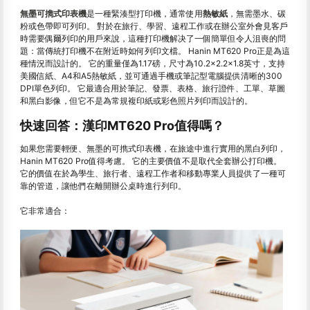
無墨可擕式印表機
是一種緊湊型打印機，通常使用
熱敏紙
，無需墨水、碳
粉或色帶即可列印。 對於在旅行、學習、遠程工作或在辦公室外會見客戶
時需要偶爾列印的用戶來說，這種打印機解决了一個簡單但令人沮喪的問
題：當傳統打印機不在附近時如何列印文檔。 Hanin MT620 Pro正是為這
種情況而設計的。 它的重量僅為1.17磅，尺寸為10.2×2.2×1.8英寸，支持
美國信紙、A4和A5熱敏紙，並可通過手機或筆記型電腦提供清晰的300
DPI單色列印。 它最適合用於筆記、發票、表格、旅行證件、工單、草圖
和黑白影像，但它不是為常規複印紙或彩色照片列印而設計的。
快速回答：漢印MT620 Pro值得嗎？
如果您需要輕便、無墨的可擕式印表機，在旅途中進行實用的黑白列印，
Hanin MT620 Pro值得考慮。 它的主要價值不是取代全套辦公打印機。
它的價值在於為學生、旅行者、遠程工作者和移動專業人員提供了一種可
靠的管道，讓他們在離開辦公桌時進行列印。
它非常適合：