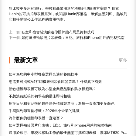
想比較更多用於旅行、學校和商業用途的移動列印解決方案嗎？ 探索
Hanin的可擕式印表機系列，或閱讀Hanin部落格，瞭解無墨列印、熱敏列
印和移動辦公工作流程的實用指南。
上一個:
臥室和宿舍裝潢的迷你照片牆布局思路和技巧
下一個:
如何選擇袖珍照片印表機：日記、旅行和iPhone用戶的完整指南
最新文章
更多
如何為您的中小型餐廳選擇合適的餐廳軟件
您需要可擕式A4打印機來列印倉庫發票嗎？ 什麼真正有效
熱敏標籤印表機可以為小型企業產品製作防水標籤嗎？
不想浪費紙張的初學者的最佳即時相機
用於日記和剪貼簿的最佳彩色標籤製造商：為每一頁添加更多顏色
手寫與列印運輸標籤：2026年小企業的建議
為什麼你的標籤印表機一直堵塞？
如何選擇袖珍照片印表機：日記、旅行和iPhone用戶的完整指南
適用於旅行、學校和移動工作的最佳無墨可擕式印表機：漢印MT620 Pro評測