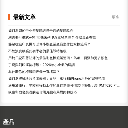
最新文章
更多
如何為您的中小型餐廳選擇合適的餐廳軟件
您需要可擕式A4打印機來列印倉庫發票嗎？ 什麼真正有效
熱敏標籤印表機可以為小型企業產品製作防水標籤嗎？
不想浪費紙張的初學者的最佳即時相機
用於日記和剪貼簿的最佳彩色標籤製造商：為每一頁添加更多顏色
手寫與列印運輸標籤：2026年小企業的建議
為什麼你的標籤印表機一直堵塞？
如何選擇袖珍照片印表機：日記、旅行和iPhone用戶的完整指南
適用於旅行、學校和移動工作的最佳無墨可擕式印表機：漢印MT620 Pro評測
臥室和宿舍裝潢的迷你照片牆布局思路和技巧
產品