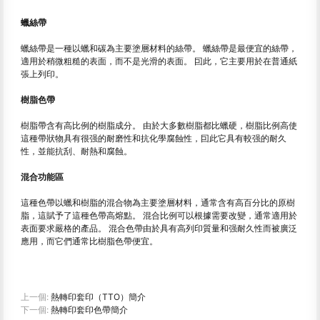
蠟絲帶
蠟絲帶是一種以蠟和碳為主要塗層材料的絲帶。 蠟絲帶是最便宜的絲帶，
適用於稍微粗糙的表面，而不是光滑的表面。 囙此，它主要用於在普通紙
張上列印。
樹脂色帶
樹脂帶含有高比例的樹脂成分。 由於大多數樹脂都比蠟硬，樹脂比例高使
這種帶狀物具有很强的耐磨性和抗化學腐蝕性，囙此它具有較强的耐久
性，並能抗刮、耐熱和腐蝕。
混合功能區
這種色帶以蠟和樹脂的混合物為主要塗層材料，通常含有高百分比的原樹
脂，這賦予了這種色帶高熔點。 混合比例可以根據需要改變，通常適用於
表面要求嚴格的產品。 混合色帶由於具有高列印質量和强耐久性而被廣泛
應用，而它們通常比樹脂色帶便宜。
上一個:
熱轉印套印（TTO）簡介
下一個:
熱轉印套印色帶簡介