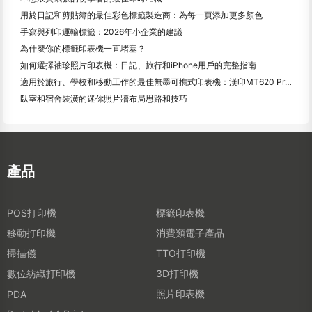
用於日記和剪貼簿的最佳彩色標籤製造商：為每一頁添加更多顏色
手寫與列印運輸標籤：2026年小企業的建議
為什麼你的標籤印表機一直堵塞？
如何選擇袖珍照片印表機：日記、旅行和iPhone用戶的完整指南
適用於旅行、學校和移動工作的最佳無墨可擕式印表機：漢印MT620 Pro評測
臥室和宿舍裝潢的迷你照片牆布局思路和技巧
產品
POS打印機
標籤印表機
移動打印機
消費類電子產品
掃描儀
TTO打印機
數位紡織打印機
3D打印機
照片印表機
PDA