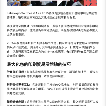
Labelexpo Southeast Asia 2025將成為該地區標籤和包裝印刷行業的首
要活動，吸引來自東南亞及其他地區的參展商和與會者。
本次展覽全面概述了標籤印刷過程，展示了從原材料採購到尖端數字印刷
科技的所有內容，使其成為尋求經濟高效、高品質標籤解決方案的專業人
士的重要場所。
2025年版將側重於利用新興市場的機會，同時宣導符合東盟地區環境標準
的永續印刷實踐。 與會者可以期待參與產品演示、行業專家舉辦的研討
會，以及與東南亞充滿活力的市場中的供應商、分銷商和潛在客戶建立寶
貴聯系的機會。
最大化您的印刷貿易展體驗的技巧
計畫你的日程
：每個印刷貿易展都有各種研討會、講習班和演示。 優先安
排與您的業務目標和興趣相一致的會議和展覽。
與行業領導者互動
：印刷展提供了極好的交流機會。 利用參展商展位和行
業活動與主要參與者建立聯系。 這些互動可以帶來寶貴的夥伴關係和對新
興趨勢的洞察。
隨時瞭解創新
：這些活動旨在展示尖端的解決方案。 投入時間探索可以改
善業務運營的新產品和科技，從提高效率到採用永續的印刷實踐。