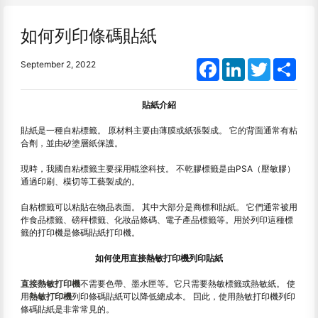
如何列印條碼貼紙
Facebook
LinkedIn
Twitter
Shar
September 2, 2022
貼紙介紹
貼紙是一種自粘標籤。 原材料主要由薄膜或紙張製成。 它的背面通常有粘
合劑，並由矽塗層紙保護。
現時，我國自粘標籤主要採用輥塗科技。 不乾膠標籤是由PSA（壓敏膠）
通過印刷、模切等工藝製成的。
自粘標籤可以粘貼在物品表面。 其中大部分是商標和貼紙。 它們通常被用
作食品標籤、磅秤標籤、化妝品條碼、電子產品標籤等。用於列印這種標
籤的打印機是條碼貼紙打印機。
如何使用直接熱敏打印機列印貼紙
直接熱敏打印機
不需要色帶、墨水匣等。它只需要熱敏標籤或熱敏紙。 使
用
熱敏打印機
列印條碼貼紙可以降低總成本。 囙此，使用熱敏打印機列印
條碼貼紙是非常常見的。