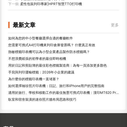
下一個:
柔性包裝列印專家|HPRT智慧TTO打印機
最新文章
更多
如何為您的中小型餐廳選擇合適的餐廳軟件
您需要可擕式A4打印機來列印倉庫發票嗎？ 什麼真正有效
熱敏標籤印表機可以為小型企業產品製作防水標籤嗎？
不想浪費紙張的初學者的最佳即時相機
用於日記和剪貼簿的最佳彩色標籤製造商：為每一頁添加更多顏色
手寫與列印運輸標籤：2026年小企業的建議
為什麼你的標籤印表機一直堵塞？
如何選擇袖珍照片印表機：日記、旅行和iPhone用戶的完整指南
適用於旅行、學校和移動工作的最佳無墨可擕式印表機：漢印MT620 Pro評測
臥室和宿舍裝潢的迷你照片牆布局思路和技巧