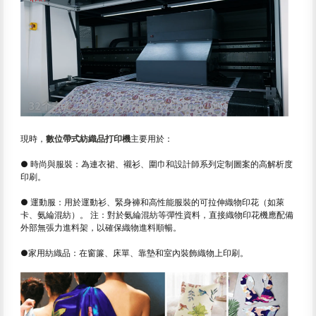
現時，
數位帶式紡織品打印機
主要用於：
● 時尚與服裝：為連衣裙、襯衫、圍巾和設計師系列定制圖案的高解析度
印刷。
● 運動服：用於運動衫、緊身褲和高性能服裝的可拉伸織物印花（如萊
卡、氨綸混紡）。 注：對於氨綸混紡等彈性資料，直接織物印花機應配備
外部無張力進料架，以確保織物進料順暢。
●家用紡織品：在窗簾、床單、靠墊和室內裝飾織物上印刷。