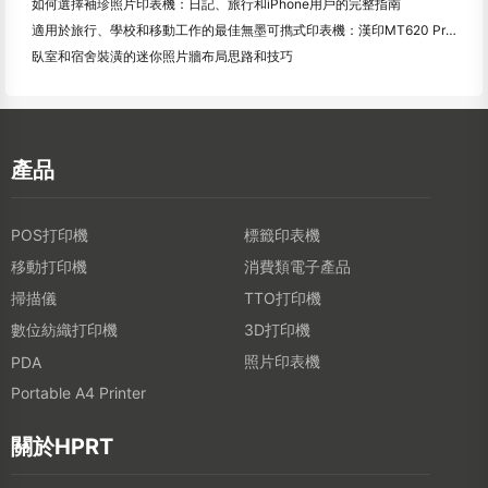
如何選擇袖珍照片印表機：日記、旅行和iPhone用戶的完整指南
適用於旅行、學校和移動工作的最佳無墨可擕式印表機：漢印MT620 Pro評測
臥室和宿舍裝潢的迷你照片牆布局思路和技巧
產品
POS打印機
標籤印表機
移動打印機
消費類電子產品
掃描儀
TTO打印機
數位紡織打印機
3D打印機
照片印表機
PDA
Portable A4 Printer
關於HPRT