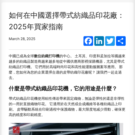
如何在中國選擇帶式紡織品印花廠：
2025年買家指南
Facebook
LinkedIn
Twitter
Shar
March 28, 2025
中國已成為全球
數位紡織打印機
的中心。 土耳其、印度和孟加拉等國越來
越多的紡織品製造商越來越多地從中國供應商那裡採購機器，尤其是帶式
紡織品打印機。 它們用於高端時尚印花和高性能運動服圖案等應用。 那
麼，您如何為您的企業選擇合適的皮帶紡織印花廠呢？ 讓我們一起走過
去。
什麼是帶式紡織品印花機，它的用途是什麼？
帶式紡織品印花機使用粘性傳送帶來固定織物，無論是彈性的還是非彈性
的
—
用於直接織物印花。 它適用於在天然或合成纖維等各種紡織品上印
刷。 皮帶驅動系統在印刷過程中保護織物，最大限度地减少滑動，確保更
高的精度和印刷精度。