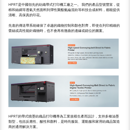
HPRT是中國領先的紡織帶式打印機工廠之一。 我們的產品型號豐富，從
棉和絲綢等透氣天然面料到彈性聚酯氨綸混紡等科技合成材料，都能提供
清晰、高保真的印花。
先進的傳送帶系統確保了卓越的織物控制和顏色對齊，即使在列印精緻的
蕾絲或高性能針織物時，也不會再有翹曲的邊緣或錯位的圖案。
HPRT的帶式噴墨紡織品打印機專為工業規模生產而設計，支持多種油墨
類型，包括反應性、酸性和顏料，是時尚服裝、運動服和家用紡織品製造
商的通用解決方案。