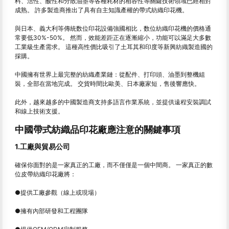
料、活性、酸性和分散油墨等各種耗材的相容性等關鍵技術領域已經相對
成熟。 許多製造商推出了具有自主知識產權的帶式紡織印花機。
與日本、義大利等傳統数位印花設備強國相比，数位紡織印花機的價格通
常要低30%-50%。 然而，效能差距正在逐漸縮小，功能可以滿足大多數
工業級生產需求。 這種高性價比吸引了土耳其和印度等新興紡織製造國的
採購。
中國擁有世界上最完整的紡織產業鏈：從配件、打印頭、油墨到整機組
裝，全部在當地完成。 交貨時間比歐美、日本廠家短，售後響應快。
此外，越來越多的中國製造商支持多語言作業系統，並提供遠程安裝調試
和線上技術支援。
中國帶式紡織品印花廠應注意的關鍵事項
1.工廠與貿易公司
確保你面對的是一家真正的工廠，而不僅僅是一個中間商。 一家真正的數
位皮帶紡織印花廠將：
●提供工廠參觀（線上或現場）
●擁有內部研發和工程團隊