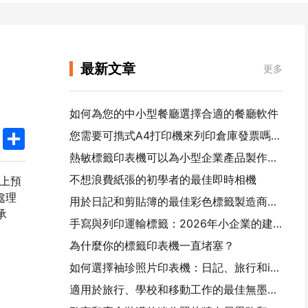
最新文章
更多
如何為您的中小型餐廳選擇合適的餐廳軟件
k
edIn
Twitter
Share
您需要可擕式A4打印機來列印倉庫發票嗎？ 什麼真正有效
熱敏標籤印表機可以為小型企業產品製作防水標籤嗎？
不想浪費紙張的初學者的最佳即時相機
線上預
處理
用於日記和剪貼簿的最佳彩色標籤製造商：為每一頁添加更多顏色
承
手寫與列印運輸標籤：2026年小企業的建議
為什麼你的標籤印表機一直堵塞？
如何選擇袖珍照片印表機：日記、旅行和iPhone用戶的完整指南
適用於旅行、學校和移動工作的最佳無墨可擕式印表機：漢印MT620 Pro評測