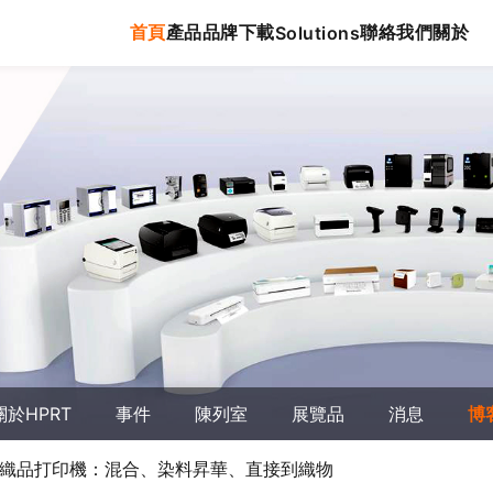
首頁
產品
品牌
下載
聯絡我們
關於
Solutions
關於HPRT
事件
陳列室
展覽品
消息
博
新數位紡織品打印機：混合、染料昇華、直接到織物