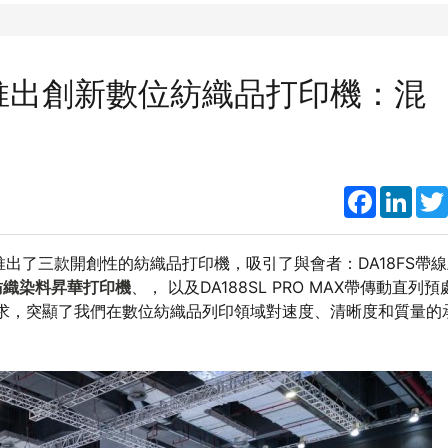
023上推出創新數位紡織品打印機：混
Faceboo
Link
推出了三款開創性的紡織品打印機，吸引了與會者：DA18FS帶
紡織染料昇華打印機
、， 以及DA188SL PRO MAX帶傳動直列預
求，突顯了我們在數位紡織品列印領域對速度、清晰度和質量的