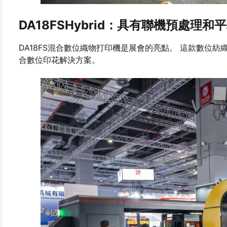
DA18FSHybrid：具有聯機預處
DA18FS混合數位織物打印機是展會的亮點。 這款數位
合數位印花解決方案。