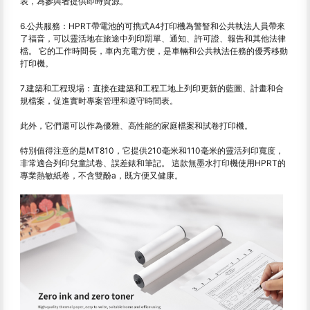
表，為參與者提供即時資源。
6.公共服務：HPRT帶電池的可擕式A4打印機為警詧和公共執法人員帶來
了福音，可以靈活地在旅途中列印罰單、通知、許可證、報告和其他法律
檔。 它的工作時間長，車內充電方便，是車輛和公共執法任務的優秀移動
打印機。
7.建築和工程現場：直接在建築和工程工地上列印更新的藍圖、計畫和合
規檔案，促進實时專案管理和遵守時間表。
此外，它們還可以作為優雅、高性能的家庭檔案和試卷打印機。
特別值得注意的是MT810，它提供210毫米和110毫米的靈活列印寬度，
非常適合列印兒童試卷、誤差錶和筆記。 這款無墨水打印機使用HPRT的
專業熱敏紙卷，不含雙酚a，既方便又健康。