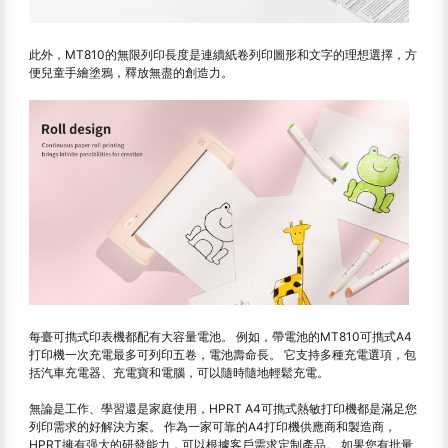
此外，MT810的無限列印長度是連續紙卷列印圖形和文字的理想選擇，方
便兒童手繪塗鴉，釋放無盡的創造力。
每臺可擕式印表機都配有大容量電池。 例如，帶電池的MT810可擕式A4
打印機一次充電最多可列印五卷，電池壽命長。 它支持多種充電選項，包
括汽車充電器、充電寶和電腦，可以隨時隨地輕鬆充電。
無論是工作、學習還是家庭使用，HPRT A4可擕式熱敏打印機都是滿足您
列印需求的好解決方案。 作為一家可靠的A4打印機供應商和製造商，
HPRT擁有强大的研發能力，可以根據客戶需求定制產品。 如果您有批量