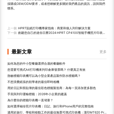
採購或OEM/ODM要求，或者想瞭解更多關於我們產品的資訊，請與我們
聯系。
上一個:
HPRT貼紙打印機專家指南：商業和個人列印解決方案
下一個:
創建您自己的迷你日曆2024:HPRT CP4100智能手機照片印表機分步指南
最新文章
更多
如何為您的中小型餐廳選擇合適的餐廳軟件
您需要可擕式A4打印機來列印倉庫發票嗎？ 什麼真正有效
熱敏標籤印表機可以為小型企業產品製作防水標籤嗎？
不想浪費紙張的初學者的最佳即時相機
用於日記和剪貼簿的最佳彩色標籤製造商：為每一頁添加更多顏色
手寫與列印運輸標籤：2026年小企業的建議
為什麼你的標籤印表機一直堵塞？
如何選擇袖珍照片印表機：日記、旅行和iPhone用戶的完整指南
適用於旅行、學校和移動工作的最佳無墨可擕式印表機：漢印MT620 Pro評測