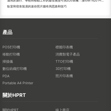
適用於旅行、學校和移動工作的最佳無墨可擕式印表機：漢印MT620 Pro評測
臥室和宿舍裝潢的迷你照片牆布局思路和技巧
產品
POS打印機
標籤印表機
移動打印機
消費類電子產品
掃描儀
TTO打印機
數位紡織打印機
3D打印機
照片印表機
PDA
Portable A4 Printer
關於HPRT
關於HPRT
線上商店