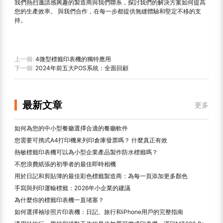
我們熱烈邀請感興趣的製造商與我們聯系，探討我們的解決方案如何提高
您的生產效率。 與我們合作，在每一步都提供無縫體驗和堅定不移的支
持。
上一個:
4微型標籤印表機的獨特應用
下一個:
2024年前五大POS系統：全面回顧
最新文章
更多
如何為您的中小型餐廳選擇合適的餐廳軟件
您需要可擕式A4打印機來列印倉庫發票嗎？ 什麼真正有效
熱敏標籤印表機可以為小型企業產品製作防水標籤嗎？
不想浪費紙張的初學者的最佳即時相機
用於日記和剪貼簿的最佳彩色標籤製造商：為每一頁添加更多顏色
手寫與列印運輸標籤：2026年小企業的建議
為什麼你的標籤印表機一直堵塞？
如何選擇袖珍照片印表機：日記、旅行和iPhone用戶的完整指南