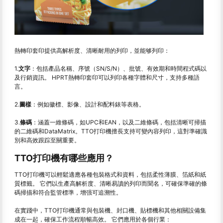
熱轉印套印提供高解析度、清晰耐用的列印，並能够列印：
1.
文字
：包括產品名稱、序號（SN/S/N）、批號、有效期和時間程式碼以
及行銷資訊。 HPRT熱轉印套印可以列印各種字體和尺寸，支持多種語
言。
2.
圖樣
：例如徽標、影像、設計和配料錶等表格。
3.
條碼
：涵蓋一維條碼，如UPC和EAN，以及二維條碼，包括清晰可掃描
的二維碼和DataMatrix。TTO打印機擅長支持可變內容列印，這對準確識
別和高效跟踪至關重要。
TTO打印機有哪些應用？
TTO打印機可以輕鬆適應各種包裝格式和資料，包括柔性薄膜、箔紙和紙
質標籤。 它們以生產高解析度、清晰易讀的列印而聞名，可確保準確的條
碼掃描和符合監管標準，增强可追溯性。
在實踐中，TTO打印機通常與包裝機、封口機、貼標機和其他相關設備集
成在一起，確保工作流程順暢高效。 它們應用於各個行業：