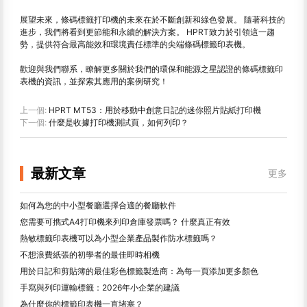
展望未來，條碼標籤打印機的未來在於不斷創新和綠色發展。 隨著科技的
進步，我們將看到更節能和永續的解決方案。 HPRT致力於引領這一趨
勢，提供符合最高能效和環境責任標準的尖端條碼標籤印表機。
歡迎與我們聯系，瞭解更多關於我們的環保和能源之星認證的條碼標籤印
表機的資訊，並探索其應用的案例研究！
上一個:
HPRT MT53：用於移動中創意日記的迷你照片貼紙打印機
下一個:
什麼是收據打印機測試頁，如何列印？
最新文章
更多
如何為您的中小型餐廳選擇合適的餐廳軟件
您需要可擕式A4打印機來列印倉庫發票嗎？ 什麼真正有效
熱敏標籤印表機可以為小型企業產品製作防水標籤嗎？
不想浪費紙張的初學者的最佳即時相機
用於日記和剪貼簿的最佳彩色標籤製造商：為每一頁添加更多顏色
手寫與列印運輸標籤：2026年小企業的建議
為什麼你的標籤印表機一直堵塞？