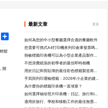
最新文章
更多
k
edIn
Twitter
Share
如何為您的中小型餐廳選擇合適的餐廳軟件
您需要可擕式A4打印機來列印倉庫發票嗎？ 什麼真正有效
輕鬆
熱敏標籤印表機可以為小型企業產品製作防水標籤嗎？
不想浪費紙張的初學者的最佳即時相機
，開
用於日記和剪貼簿的最佳彩色標籤製造商：為每一頁添加更多顏色
手寫與列印運輸標籤：2026年小企業的建議
為什麼你的標籤印表機一直堵塞？
如何選擇袖珍照片印表機：日記、旅行和iPhone用戶的完整指南
適用於旅行、學校和移動工作的最佳無墨可擕式印表機：漢印MT620 Pro評測