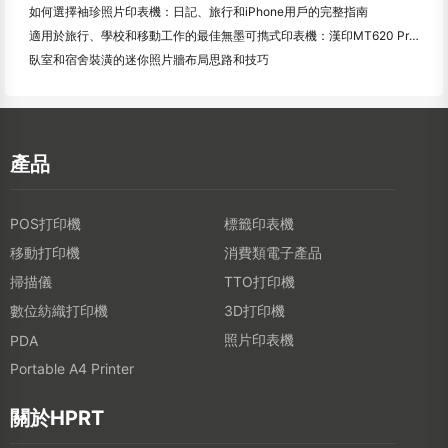
如何選擇袖珍照片印表機：日記、旅行和iPhone用戶的完整指南
適用於旅行、學校和移動工作的最佳無墨可擕式印表機：漢印MT620 Pro評測
臥室和宿舍裝潢的迷你照片牆布局思路和技巧
產品
POS打印機
標籤印表機
移動打印機
消費類電子產品
掃描儀
TTO打印機
數位紡織打印機
3D打印機
照片印表機
PDA
Portable A4 Printer
關於HPRT