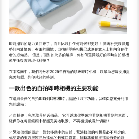
即時攝影的魅力又回來了，而且比以往任何時候都更好！ 隨著社交媒體趨
勢傾向於懷舊、有形的回憶，自拍的即時相機已成為創意人士和內容創作
者的必備品。 但是，面對如此多的選擇，你如何選擇最好的即時自拍相機
來平衡復古與現代科技？
在本指南中，我們將分析2025年自拍的頂級即時相機，以幫助您每次捕捉
完美無瑕、列印就緒的時刻。
一款出色的自拍即時相機的主要功能
在購買最佳的自拍
即時列印相機
時，請記住以下功能，以確保您充分利用
您的設備：
✅ 自拍鏡：完美取景的必備品。 它可以讓你準確地看到相機看到的東西，
確保你在每個鏡頭中都能完美地取景。 不再猜測或意外切斷！
✅ 緊湊便攜的設計：對於移動中的自拍，緊湊輕便的相機是必不可少的。
你想要的東西很容易放進你的包或口袋裏，隨時準備捕捉那些自發的時