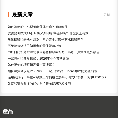
最新文章
更多
如何為您的中小型餐廳選擇合適的餐廳軟件
您需要可擕式A4打印機來列印倉庫發票嗎？ 什麼真正有效
熱敏標籤印表機可以為小型企業產品製作防水標籤嗎？
不想浪費紙張的初學者的最佳即時相機
用於日記和剪貼簿的最佳彩色標籤製造商：為每一頁添加更多顏色
手寫與列印運輸標籤：2026年小企業的建議
為什麼你的標籤印表機一直堵塞？
如何選擇袖珍照片印表機：日記、旅行和iPhone用戶的完整指南
適用於旅行、學校和移動工作的最佳無墨可擕式印表機：漢印MT620 Pro評測
臥室和宿舍裝潢的迷你照片牆布局思路和技巧
產品