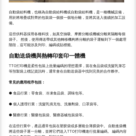
自動袋給料機，也稱為自動袋給料機或自動袋給料機，是一種機械設備，
用於將堆疊或對齊的包裝袋一個接一個地分離，並將其送入後續的加工設
備。
這些供料器採用各種科技，如真空抽吸、摩擦分離或機械分離來隔離每個
袋子。 然後，使用傳送帶或其他轉移機构將分離的袋子運輸到下一個處理
階段，這可能涉及列印、編碼或貼標籤。
自動送袋機與熱轉印套印一體機
TTO打印機是柔性包裝上批量編碼的理想選擇，當在食品袋或洗髮乳筆芯
等預製袋上標記資訊時，通常會在自動送袋器中找到完美的合作夥伴。
常見的應用程序包括：
● 食品行業：零食袋、冷凍食品袋、調味包等。
● 個人護理行業：洗髮乳填充包、洗滌劑袋、口罩袋等。
● 醫療行業：醫藥包裝袋、醫療器械包裝袋等。
在這些行業中，產品通常包裝在塑胶袋或多層複合薄膜袋中。 自動進袋機
將這些袋子逐一分離，並將它們送入TTO打印機進行批量編碼。 編碼內容