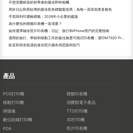
不想浪費紙張的初學者的最佳即時相機
用於日記和剪貼簿的最佳彩色標籤製造商：為每一頁添加更多顏色
手寫與列印運輸標籤：2026年小企業的建議
為什麼你的標籤印表機一直堵塞？
如何選擇袖珍照片印表機：日記、旅行和iPhone用戶的完整指南
適用於旅行、學校和移動工作的最佳無墨可擕式印表機：漢印MT620 Pro評測
臥室和宿舍裝潢的迷你照片牆布局思路和技巧
產品
POS打印機
標籤印表機
移動打印機
消費類電子產品
掃描儀
TTO打印機
數位紡織打印機
3D打印機
照片印表機
PDA