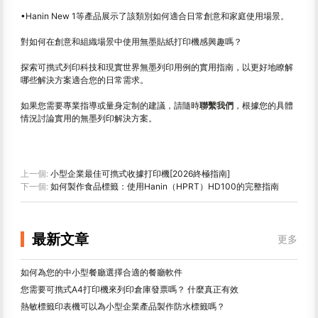
•Hanin New 1等產品展示了該類別如何適合日常創意和家庭使用場景。
對如何在創意和組織場景中使用無墨貼紙打印機感興趣嗎？
探索可擕式列印科技和現實世界無墨列印用例的實用指南，以更好地瞭解
哪些解決方案適合您的日常需求。
如果您需要專業指導或量身定制的建議，請隨時
聯繫我們
，根據您的具體
情況討論實用的無墨列印解決方案。
上一個:
小型企業最佳可擕式收據打印機[2026終極指南]
下一個:
如何製作食品標籤：使用Hanin（HPRT）HD100的完整指南
最新文章
更多
如何為您的中小型餐廳選擇合適的餐廳軟件
您需要可擕式A4打印機來列印倉庫發票嗎？ 什麼真正有效
熱敏標籤印表機可以為小型企業產品製作防水標籤嗎？