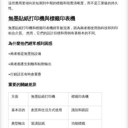
這些應用更傾向於短期到中期的標籤和視覺清晰度，而不是工業級的持久
性。
無墨貼紙打印機與標籤印表機
無墨貼紙打印機和標籤印表機經常被混淆，因為兩者都使用熱科技和列印
粘合介質。 然而，它們的設計目標和用例有著根本的不同。
為什麼他們經常感到困惑
•兩者都是無墨熱設備
•兩者都產生剝離和粘附輸出
•行銷語言有時會重疊
重要的關鍵差异
方面
無墨貼紙打印機
標籤印表機
基本目的
創意和生活方式使用
識別和跟踪
典型輸出
裝潢貼紙
功能標籤