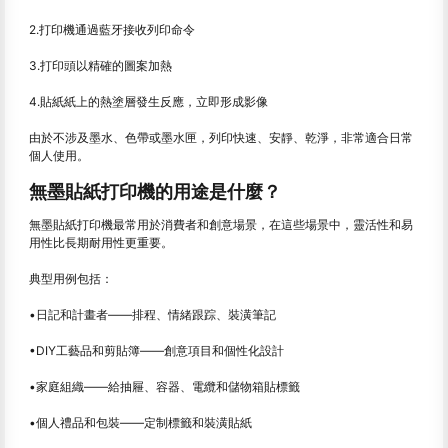
2.打印機通過藍牙接收列印命令
3.打印頭以精確的圖案加熱
4.貼紙紙上的熱塗層發生反應，立即形成影像
由於不涉及墨水、色帶或墨水匣，列印快速、安靜、乾淨，非常適合日常
個人使用。
無墨貼紙打印機的用途是什麼？
無墨貼紙打印機最常用於消費者和創意場景，在這些場景中，靈活性和易
用性比長期耐用性更重要。
典型用例包括：
•日記和計畫者——排程、情緒跟踪、裝潢筆記
•DIY工藝品和剪貼簿——創意項目和個性化設計
•家庭組織——給抽屜、容器、電纜和儲物箱貼標籤
•個人禮品和包裝——定制標籤和裝潢貼紙