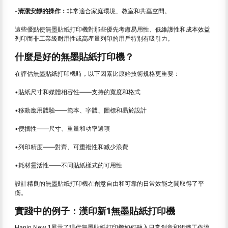
-
清潔安靜的操作：
非常適合家庭環境、教室和共亯空間。
這些優點使無墨貼紙打印機對那些優先考慮易用性、低維護性和成本效益
列印而非工業級耐用性或高產量列印的用戶特別有吸引力。
什麼是好的無墨貼紙打印機？
在評估無墨貼紙打印機時，以下因素比原始技術規格更重要：
•貼紙尺寸和媒體相容性——支持的寬度和格式
•移動應用體驗——範本、字體、圖標和易於設計
•便攜性——尺寸、重量和功率選項
•列印精度——對齊、可重複性和减少浪費
•耗材靈活性——不同貼紙樣式的可用性
設計精良的無墨貼紙打印機在創意自由和可靠的日常效能之間取得了平
衡。
實踐中的例子：漢印新1無墨貼紙打印機
Hanin New 1展示了現代無墨貼紙打印機如何融入日常創意和組織工作流