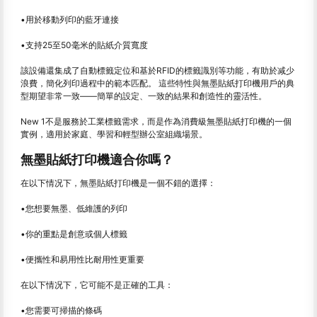
•用於移動列印的藍牙連接
•支持25至50毫米的貼紙介質寬度
該設備還集成了自動標籤定位和基於RFID的標籤識別等功能，有助於减少
浪費，簡化列印過程中的範本匹配。 這些特性與無墨貼紙打印機用戶的典
型期望非常一致——簡單的設定、一致的結果和創造性的靈活性。
New 1不是服務於工業標籤需求，而是作為消費級無墨貼紙打印機的一個
實例，適用於家庭、學習和輕型辦公室組織場景。
無墨貼紙打印機適合你嗎？
在以下情况下，無墨貼紙打印機是一個不錯的選擇：
•您想要無墨、低維護的列印
•你的重點是創意或個人標籤
•便攜性和易用性比耐用性更重要
在以下情况下，它可能不是正確的工具：
•您需要可掃描的條碼