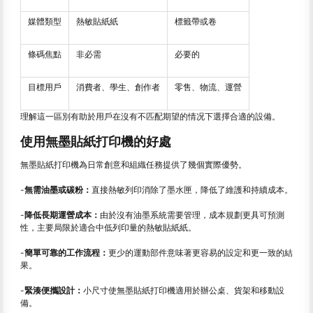
媒體類型
熱敏貼紙紙
標籤帶或卷
條碼焦點
非必需
必要的
目標用戶
消費者、學生、創作者
零售、物流、運營
理解這一區別有助於用戶在沒有不匹配期望的情况下選擇合適的設備。
使用無墨貼紙打印機的好處
無墨貼紙打印機為日常創意和組織任務提供了幾個實際優勢。
-
無需油墨或碳粉：
直接熱敏列印消除了墨水匣，降低了維護和持續成本。
-
降低長期運營成本：
由於沒有油墨系統需要管理，成本規劃更具可預測
性，主要局限於適合中低列印量的熱敏貼紙紙。
-
簡單可靠的工作流程：
更少的運動部件意味著更容易的設定和更一致的結
果。
-
緊湊便攜設計：
小尺寸使無墨貼紙打印機適用於辦公桌、貨架和移動設
備。