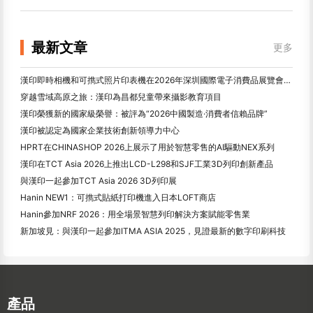
最新文章
更多
漢印即時相機和可擕式照片印表機在2026年深圳國際電子消費品展覽會上引起了廣泛關注
穿越雪域高原之旅：漢印為昌都兒童帶來攝影教育項目
漢印榮獲新的國家級榮譽：被評為“2026中國製造·消費者信賴品牌”
漢印被認定為國家企業技術創新領導力中心
HPRT在CHINASHOP 2026上展示了用於智慧零售的AI驅動NEX系列
漢印在TCT Asia 2026上推出LCD-L298和SJF工業3D列印創新產品
與漢印一起參加TCT Asia 2026 3D列印展
Hanin NEW1：可擕式貼紙打印機進入日本LOFT商店
Hanin參加NRF 2026：用全場景智慧列印解決方案賦能零售業
新加坡見：與漢印一起參加ITMA ASIA 2025，見證最新的數字印刷科技
產品