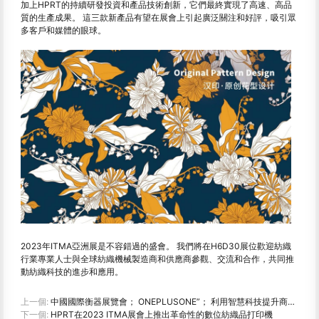
加上HPRT的持續研發投資和產品技術創新，它們最終實現了高速、高品
質的生產成果。 這三款新產品有望在展會上引起廣泛關注和好評，吸引眾
多客戶和媒體的眼球。
2023年ITMA亞洲展是不容錯過的盛會。 我們將在H6D30展位歡迎紡織
行業專業人士與全球紡織機械製造商和供應商參觀、交流和合作，共同推
動紡織科技的進步和應用。
上一個:
中國國際衡器展覽會； ONEPLUSONE”； 利用智慧科技提升商用稱重秤
下一個:
HPRT在2023 ITMA展會上推出革命性的數位紡織品打印機