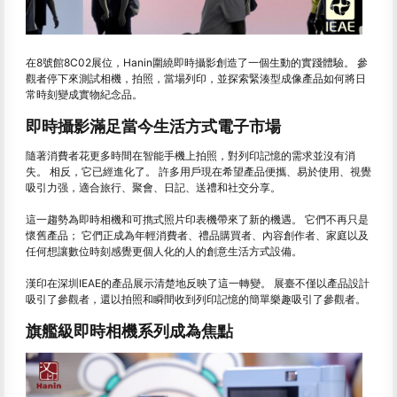
在8號館8C02展位，Hanin圍繞即時攝影創造了一個生動的實踐體驗。 參
觀者停下來測試相機，拍照，當場列印，並探索緊湊型成像產品如何將日
常時刻變成實物紀念品。
即時攝影滿足當今生活方式電子市場
隨著消費者花更多時間在智能手機上拍照，對列印記憶的需求並沒有消
失。 相反，它已經進化了。 許多用戶現在希望產品便攜、易於使用、視覺
吸引力强，適合旅行、聚會、日記、送禮和社交分享。
這一趨勢為即時相機和可擕式照片印表機帶來了新的機遇。 它們不再只是
懷舊產品； 它們正成為年輕消費者、禮品購買者、內容創作者、家庭以及
任何想讓數位時刻感覺更個人化的人的創意生活方式設備。
漢印在深圳IEAE的產品展示清楚地反映了這一轉變。 展臺不僅以產品設計
吸引了參觀者，還以拍照和瞬間收到列印記憶的簡單樂趣吸引了參觀者。
旗艦級即時相機系列成為焦點