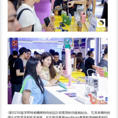
·漢印Z5S藍牙即時相機將時尚的設計與實用的功能相結合。 它具有獨特的
彈出式取景器和藍牙連接，允許用戶通過HeyPhoto應用程序編輯和列印