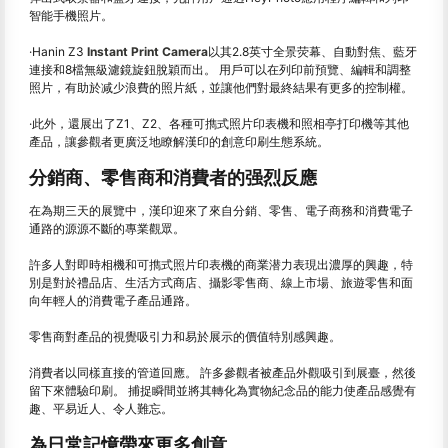
智能手機照片。
·Hanin Z3
Instant Print Camera
以其2.8英寸全景荧幕、自動對焦、藍牙
連接和8檔無級濾鏡旋鈕脫穎而出。 用戶可以在列印前預覽、編輯和調整
照片，有助於减少浪費的照片紙，並讓他們對最終結果有更多的控制權。
·此外，還展出了Z1、Z2、各種可擕式照片印表機和照相亭打印機等其他
產品，讓參觀者更廣泛地瞭解漢印的創意印刷生態系統。
分銷商、零售商和消費者的强烈反應
在為期三天的展覽中，漢印迎來了來自分銷、零售、電子商務和消費電子
通路的源源不斷的專業觀眾。
許多人對即時相機和可擕式照片印表機的商業潜力表現出濃厚的興趣，特
別是對於禮品店、生活方式商店、攝影零售商、線上市場、旅遊零售和面
向年輕人的消費電子產品通路。
零售商對產品的視覺吸引力和易於展示的價值特別感興趣。
消費者以同樣直接的管道回應。 許多參觀者被產品外觀吸引到展臺，然後
留下來體驗印刷。 捕捉瞬間並將其轉化為實物紀念品的能力使產品感覺有
趣、平易近人、令人難忘。
為日常記憶帶來更多創意