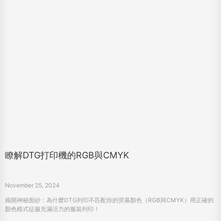
瞭解DTG打印機的RGB與CMYK
November 25, 2024
揭開神秘面紗：為什麼DTG列印不匹配你的荧幕顏色（RGB與CMYK）用正確的
顏色模式征服充滿活力的服裝列印！