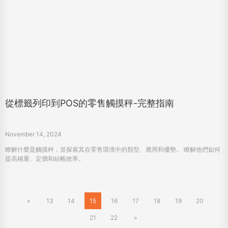
從標籤列印到POS的零售觸摸秤-完整指南
November 14, 2024
瞭解什麼是觸摸秤，並探索其在零售環境中的類型、應用和優勢。 瞭解他們如何
提高稱重、定價和結帳效率。
«
13
14
15
16
17
18
19
20
21
22
»