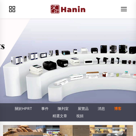
關於HPRT
事件
陳列室
展覽品
消息
博客
精選文章
視頻