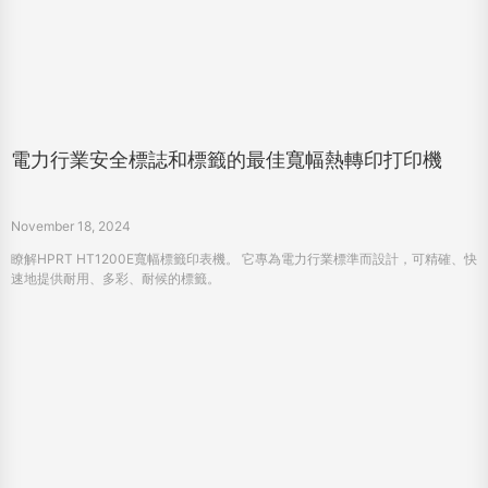
電力行業安全標誌和標籤的最佳寬幅熱轉印打印機
November 18, 2024
瞭解HPRT HT1200E寬幅標籤印表機。 它專為電力行業標準而設計，可精確、快
速地提供耐用、多彩、耐候的標籤。