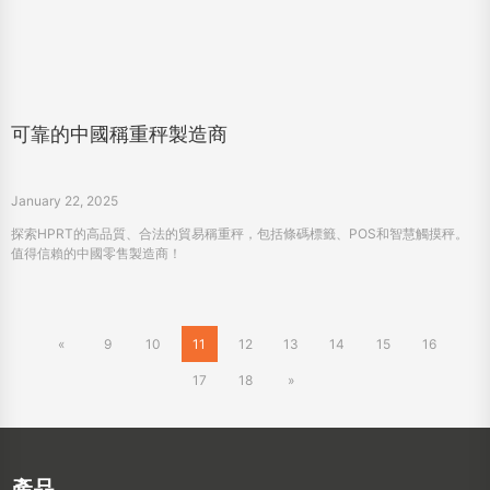
January 22, 2025
探索HPRT的高品質、合法的貿易稱重秤，包括條碼標籤、POS和智慧觸摸秤。
值得信賴的中國零售製造商！
«
9
10
11
12
13
14
15
16
17
18
»
產品
POS打印機
標籤印表機
移動打印機
消費類電子產品
掃描儀
TTO打印機
數位紡織打印機
3D打印機