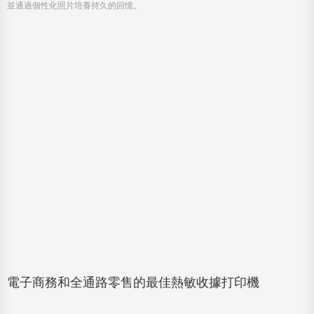
電子商務和全通路零售的最佳熱敏收據打印機
January 28, 2025
瞭解適用於電子商務和全通路零售的最佳熱敏收據打印機。 使用快速、可靠且經
濟高效的POS打印機增强您的運營。