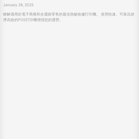
如何選擇最好的量販店磅秤
January 24, 2025
探索最佳量販店稱重秤，實現高效運營。 探索條碼、觸摸和AI尺規，以提高準確
性、耐用性和投資回報率。