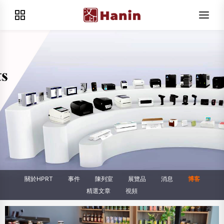
關於HPRT
事件
陳列室
展覽品
消息
博客
精選文章
視頻