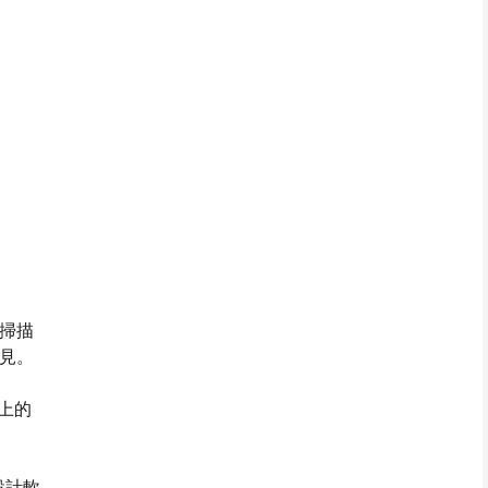
掃描
見。
上的
設計軟