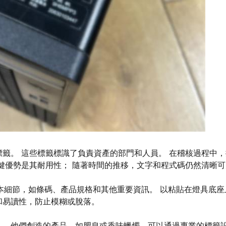
籤。 這些標籤標識了負責資產的部門和人員。 在稽核過程中，
鍵優勢是其耐用性； 隨著時間的推移，文字和程式碼仍然清晰可
基本細節，如條碼、產品規格和其他重要資訊。 以粘貼在燈具底座
和易讀性，防止模糊或脫落。
片。 他們創造的產品，如肥皂或香味蠟燭，可以通過專業的標籤