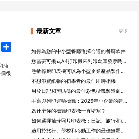
最新文章
更多
k
edIn
Twitter
Share
如何為您的中小型餐廳選擇合適的餐廳軟件
您需要可擕式A4打印機來列印倉庫發票嗎？ 什麼真正有效
和油
熱敏標籤印表機可以為小型企業產品製作防水標籤嗎？
一個很
不想浪費紙張的初學者的最佳即時相機
用於日記和剪貼簿的最佳彩色標籤製造商：為每一頁添加更多顏色
手寫與列印運輸標籤：2026年小企業的建議
為什麼你的標籤印表機一直堵塞？
如何選擇袖珍照片印表機：日記、旅行和iPhone用戶的完整指南
適用於旅行、學校和移動工作的最佳無墨可擕式印表機：漢印MT620 Pro評測