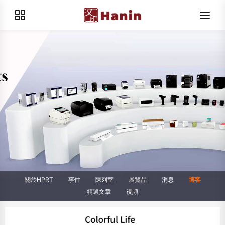
關於HPRT
事件
陳列室
展覽品
消息
博客
精選文章
視頻