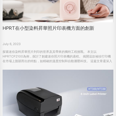
HPRT在小型染料昇華照片印表機方面的創新
July 6, 2023
探索迷你染料昇華照片列印的世界及其帶來的獨特工程挑戰。 本文以
HPRTCP2100為例，探討了創建迷你照片印表機的過程。 揭開這款袖珍打印機
在市場上脫穎而出的特點，如精確的溫度控制和自動層壓科技。 這篇文章還深入
瞭解了HPRT對創新的執著，並討論了這一領域的潜在商機