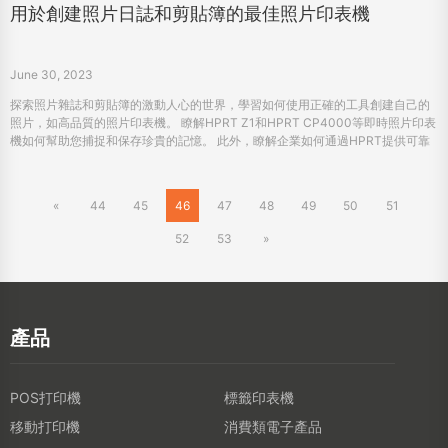
用於創建照片日誌和剪貼簿的最佳照片印表機
June 30, 2023
探索照片雜誌和剪貼簿的激動人心的世界，學習如何使用正確的工具創建自己的
照片，如高品質的照片印表機。 瞭解HPRT Z1和HPRT CP4000等即時照片印表
機如何幫助您捕捉和保存珍貴的記憶。 此外，瞭解企業如何通過HPRT提供可靠
的OEM和ODM服務來利用這一趨勢。
«
44
45
46
47
48
49
50
51
52
53
»
產品
POS打印機
標籤印表機
移動打印機
消費類電子產品