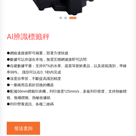
AI辨識標籤秤
●網絡連接後即可稱重，部署方便快捷
●數據可以存儲在本地，無需互聯網連接即可訪問
●自建數據平臺：支持97%的水果、蔬菜等新鮮產品，以及袋裝識別，準確
率99%。 識別可以在0. 1秒內完成
●深度自學習，不斷提高識別精度
●一臺兩用且易於切換的機器
●配備56mm標籤印表機，列印速度125mm/s，多級列印密度，支持熱敏標
籤、無襯標籤、熱敏收據紙
●列印營養資訊、各種二維碼
發送査詢