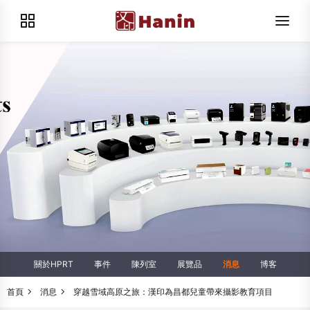
關於HPRT
事件
陳列室
展覽品
消息
博客
首頁
消息
穿越雪域高原之旅：漢印為昌都兒童帶來攝影教育項目