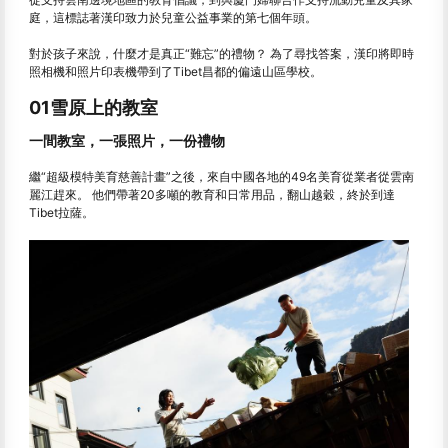
庭，這標誌著漢印致力於兒童公益事業的第七個年頭。
對於孩子來說，什麼才是真正“難忘”的禮物？ 為了尋找答案，漢印將即時
照相機和照片印表機帶到了Tibet昌都的偏遠山區學校。
01雪原上的教室
一間教室，一張照片，一份禮物
繼“超級模特美育慈善計畫”之後，來自中國各地的49名美育從業者從雲南
麗江趕來。 他們帶著20多噸的教育和日常用品，翻山越穀，終於到達
Tibet拉薩。