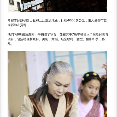
考察隊穿越橫斷山脈和三江並流地區，行程4000多公里，進入昌都市芒
康縣和左貢縣。
他們向9所偏遠農村小學捐贈了物資，並在其中7所學校引入了廣泛的美育
項目，包括禮儀和糢特、美術、舞蹈、航空糢特、髮型、攝影和手工藝
品。