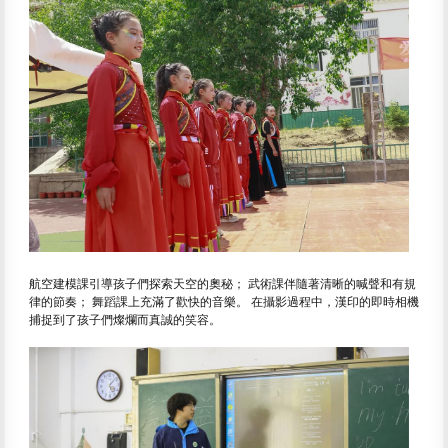
航空建模課引導孩子們探索天空的奧秘； 武術課伴隨著清晰的喊聲和有規
律的節奏； 舞蹈課上充滿了歡快的音樂。 在攝影過程中，漢印的即時相機
捕捉到了孩子們燦爛而真誠的笑容。