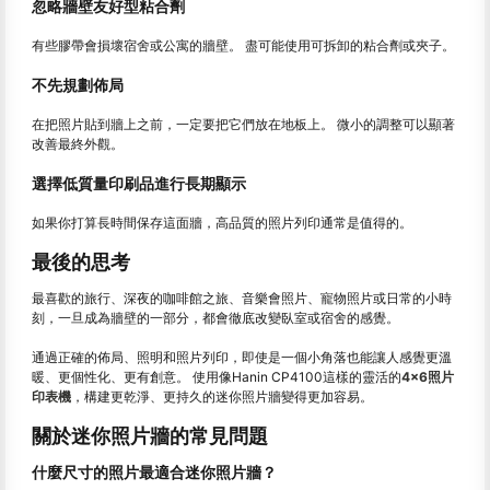
忽略牆壁友好型粘合劑
有些膠帶會損壞宿舍或公寓的牆壁。 盡可能使用可拆卸的粘合劑或夾子。
不先規劃佈局
在把照片貼到牆上之前，一定要把它們放在地板上。 微小的調整可以顯著
改善最終外觀。
選擇低質量印刷品進行長期顯示
如果你打算長時間保存這面牆，高品質的照片列印通常是值得的。
最後的思考
最喜歡的旅行、深夜的咖啡館之旅、音樂會照片、寵物照片或日常的小時
刻，一旦成為牆壁的一部分，都會徹底改變臥室或宿舍的感覺。
通過正確的佈局、照明和照片列印，即使是一個小角落也能讓人感覺更溫
暖、更個性化、更有創意。 使用像Hanin CP4100這樣的靈活的
4×6照片
印表機
，構建更乾淨、更持久的迷你照片牆變得更加容易。
關於迷你照片牆的常見問題
什麼尺寸的照片最適合迷你照片牆？