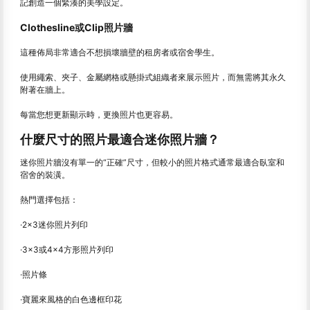
記創造一個緊湊的美學設定。
Clothesline或Clip照片牆
這種佈局非常適合不想損壞牆壁的租房者或宿舍學生。
使用繩索、夾子、金屬網格或懸掛式組織者來展示照片，而無需將其永久
附著在牆上。
每當您想更新顯示時，更換照片也更容易。
什麼尺寸的照片最適合迷你照片牆？
迷你照片牆沒有單一的“正確”尺寸，但較小的照片格式通常最適合臥室和
宿舍的裝潢。
熱門選擇包括：
·2×3迷你照片列印
·3×3或4×4方形照片列印
·照片條
·寶麗來風格的白色邊框印花