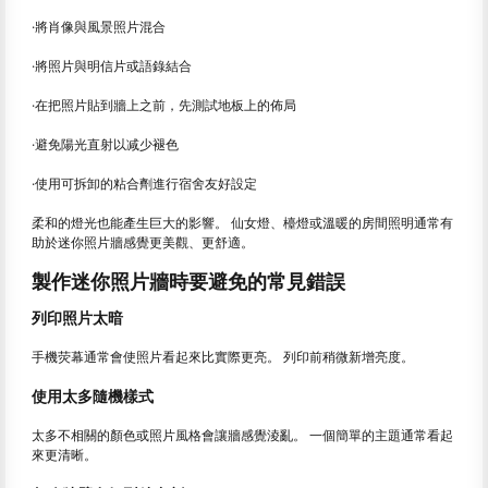
·將肖像與風景照片混合
·將照片與明信片或語錄結合
·在把照片貼到牆上之前，先測試地板上的佈局
·避免陽光直射以减少褪色
·使用可拆卸的粘合劑進行宿舍友好設定
柔和的燈光也能產生巨大的影響。 仙女燈、檯燈或溫暖的房間照明通常有
助於迷你照片牆感覺更美觀、更舒適。
製作迷你照片牆時要避免的常見錯誤
列印照片太暗
手機荧幕通常會使照片看起來比實際更亮。 列印前稍微新增亮度。
使用太多隨機樣式
太多不相關的顏色或照片風格會讓牆感覺淩亂。 一個簡單的主題通常看起
來更清晰。