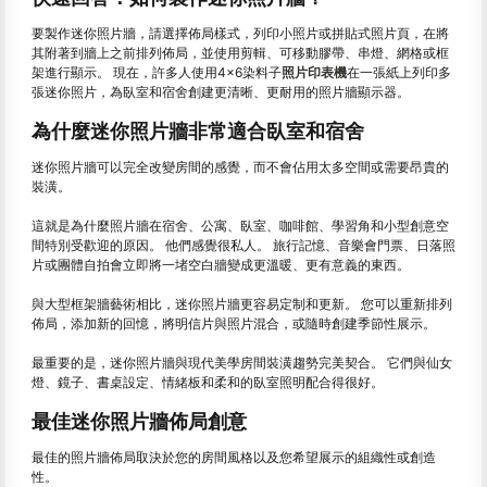
要製作迷你照片牆，請選擇佈局樣式，列印小照片或拼貼式照片頁，在將
其附著到牆上之前排列佈局，並使用剪輯、可移動膠帶、串燈、網格或框
架進行顯示。 現在，許多人使用4×6染料子
照片印表機
在一張紙上列印多
張迷你照片，為臥室和宿舍創建更清晰、更耐用的照片牆顯示器。
為什麼迷你照片牆非常適合臥室和宿舍
迷你照片牆可以完全改變房間的感覺，而不會佔用太多空間或需要昂貴的
裝潢。
這就是為什麼照片牆在宿舍、公寓、臥室、咖啡館、學習角和小型創意空
間特別受歡迎的原因。 他們感覺很私人。 旅行記憶、音樂會門票、日落照
片或團體自拍會立即將一堵空白牆變成更溫暖、更有意義的東西。
與大型框架牆藝術相比，迷你照片牆更容易定制和更新。 您可以重新排列
佈局，添加新的回憶，將明信片與照片混合，或隨時創建季節性展示。
最重要的是，迷你照片牆與現代美學房間裝潢趨勢完美契合。 它們與仙女
燈、鏡子、書桌設定、情緒板和柔和的臥室照明配合得很好。
最佳迷你照片牆佈局創意
最佳的照片牆佈局取決於您的房間風格以及您希望展示的組織性或創造
性。