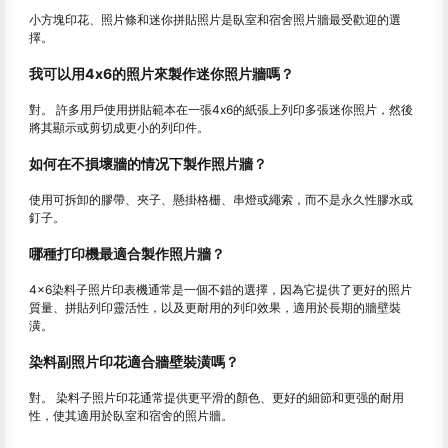
小方塊印花、照片條和迷你拼貼照片是臥室和宿舍照片牆最受歡迎的選
擇。
我可以用4x6的照片來製作迷你照片牆嗎？
對。 許多用戶使用拼貼範本在一張4x6的紙張上列印多張迷你照片，然後
將其顯示或剪切成更小的列印件。
如何在不損壞牆的情况下製作照片牆？
使用可拆卸的膠帶、夾子、懸掛格栅、串燈或繩索，而不是永久性膠水或
釘子。
哪種打印機最適合製作照片牆？
4×6染料子照片印表機通常是一個不錯的選擇，因為它提供了更好的照片
質量、拼貼列印靈活性，以及更耐用的列印效果，適用於長期的牆壁裝
潢。
染料副照片印花適合牆壁裝潢嗎？
對。 染料子照片印花通常提供更平滑的顏色、更好的細節和更强的耐用
性，使其適用於臥室和宿舍的照片牆。