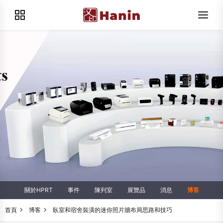
關於HPRT
事件
陳列室
展覽品
消息
博客
首頁
博客
臥室和宿舍裝潢的迷你照片牆布局思路和技巧