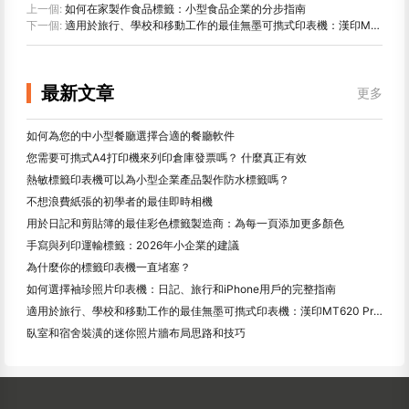
上一個:
如何在家製作食品標籤：小型食品企業的分步指南
下一個:
適用於旅行、學校和移動工作的最佳無墨可擕式印表機：漢印MT620 Pro評測
最新文章
更多
如何為您的中小型餐廳選擇合適的餐廳軟件
您需要可擕式A4打印機來列印倉庫發票嗎？ 什麼真正有效
熱敏標籤印表機可以為小型企業產品製作防水標籤嗎？
不想浪費紙張的初學者的最佳即時相機
用於日記和剪貼簿的最佳彩色標籤製造商：為每一頁添加更多顏色
手寫與列印運輸標籤：2026年小企業的建議
為什麼你的標籤印表機一直堵塞？
如何選擇袖珍照片印表機：日記、旅行和iPhone用戶的完整指南
適用於旅行、學校和移動工作的最佳無墨可擕式印表機：漢印MT620 Pro評測
臥室和宿舍裝潢的迷你照片牆布局思路和技巧