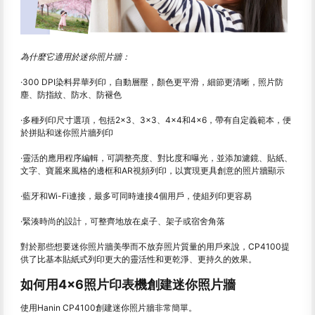
為什麼它適用於迷你照片牆：
·300 DPI染料昇華列印，自動層壓，顏色更平滑，細節更清晰，照片防
塵、防指紋、防水、防褪色
·多種列印尺寸選項，包括2×3、3×3、4×4和4×6，帶有自定義範本，便
於拼貼和迷你照片牆列印
·靈活的應用程序編輯，可調整亮度、對比度和曝光，並添加濾鏡、貼紙、
文字、寶麗來風格的邊框和AR視頻列印，以實現更具創意的照片牆顯示
·藍牙和Wi-Fi連接，最多可同時連接4個用戶，使組列印更容易
·緊湊時尚的設計，可整齊地放在桌子、架子或宿舍角落
對於那些想要迷你照片牆美學而不放弃照片質量的用戶來說，CP4100提
供了比基本貼紙式列印更大的靈活性和更乾淨、更持久的效果。
如何用4×6照片印表機創建迷你照片牆
使用Hanin CP4100創建迷你照片牆非常簡單。