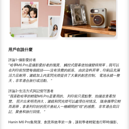
用戶在說什麼
評論1–攝影愛好者
“哈寧
M
6.
Pro是攝影愛好者的瑰寶。 觸控式螢幕使拍攝變得簡單，我可以
在列印前預覽每個鏡頭——沒有浪費的紙張。 由於染料昇華，印刷品充滿
活力且耐用，濾鏡加上內寘閃光燈提供了大量的創意控制。 電池永續一整
天，非常適合旅行或活動。 “
評論2–生活方式與記憶守護者
“我喜歡哈寧的輕鬆
M
6.
Pro是要用的。 列印前只需點擊、拍攝並查看預
覽。 照片出來明亮持久，濾鏡和閃光燈可以處理任何情况。 隨身攜帶它輕
而易舉，拿著列印好的照片會給人一種瞬間的“哇”的感覺。 非常適合寫日
記、聚會和旅行回憶。 “
Hanin M6 Pro集簡潔、創意和效率於一身，讓初學者輕鬆進行即時攝影。