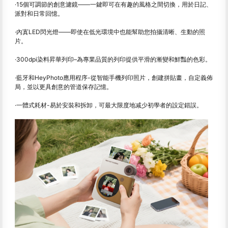
·15個可調節的創意濾鏡——一鍵即可在有趣的風格之間切換，用於日記、
派對和日常回憶。
·內寘LED閃光燈——即使在低光環境中也能幫助您拍攝清晰、生動的照
片。
·300dpi染料昇華列印–為專業品質的列印提供平滑的漸變和鮮豔的色彩。
·藍牙和HeyPhoto應用程序-從智能手機列印照片，創建拼貼畫，自定義佈
局，並以更具創意的管道保存記憶。
·一體式耗材-易於安裝和拆卸，可最大限度地减少初學者的設定錯誤。