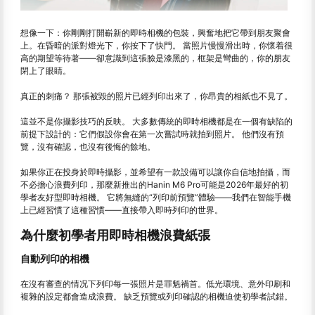
想像一下：你剛剛打開嶄新的即時相機的包裝，興奮地把它帶到朋友聚會
上。在昏暗的派對燈光下，你按下了快門。 當照片慢慢滑出時，你懷着很
高的期望等待著——卻意識到這張臉是漆黑的，框架是彎曲的，你的朋友
閉上了眼睛。
真正的刺痛？ 那張被毀的照片已經列印出來了，你昂貴的相紙也不見了。
這並不是你攝影技巧的反映。 大多數傳統的即時相機都是在一個有缺陷的
前提下設計的：它們假設你會在第一次嘗試時就拍到照片。 他們沒有預
覽，沒有確認，也沒有後悔的餘地。
如果你正在投身於即時攝影，並希望有一款設備可以讓你自信地拍攝，而
不必擔心浪費列印，那麼新推出的Hanin M6 Pro可能是2026年最好的初
學者友好型即時相機。 它將無縫的“列印前預覽”體驗——我們在智能手機
上已經習慣了這種習慣——直接帶入即時列印的世界。
為什麼初學者用即時相機浪費紙張
自動列印的相機
在沒有審查的情况下列印每一張照片是罪魁禍首。低光環境、意外印刷和
複雜的設定都會造成浪費。 缺乏預覽或列印確認的相機迫使初學者試錯。