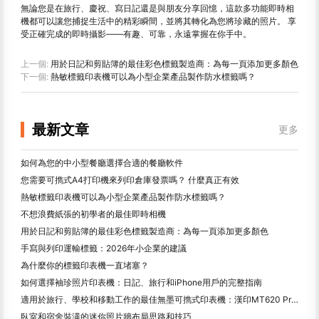
無論您是在旅行、慶祝、寫日記還是與朋友分享回憶，這款多功能即時相
機都可以讓您捕捉生活中的精彩瞬間，並將其轉化為您將珍藏的照片。 享
受正確完成的即時攝影——有趣、可靠，永遠掌握在你手中。
上一個:
用於日記和剪貼簿的最佳彩色標籤製造商：為每一頁添加更多顏色
下一個:
熱敏標籤印表機可以為小型企業產品製作防水標籤嗎？
最新文章
更多
如何為您的中小型餐廳選擇合適的餐廳軟件
您需要可擕式A4打印機來列印倉庫發票嗎？ 什麼真正有效
熱敏標籤印表機可以為小型企業產品製作防水標籤嗎？
不想浪費紙張的初學者的最佳即時相機
用於日記和剪貼簿的最佳彩色標籤製造商：為每一頁添加更多顏色
手寫與列印運輸標籤：2026年小企業的建議
為什麼你的標籤印表機一直堵塞？
如何選擇袖珍照片印表機：日記、旅行和iPhone用戶的完整指南
適用於旅行、學校和移動工作的最佳無墨可擕式印表機：漢印MT620 Pro評測
臥室和宿舍裝潢的迷你照片牆布局思路和技巧