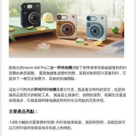
新推出的Hanin M6 Pro
二合一即時相機
消除了初學者學習曲線緩慢和列印
浪費的典型困難。 通過無縫集成實时預覽、直觀控制和照片質量列印，它
提供了一種完全無壓力、高效的拍攝體驗。
這款小巧時尚的
即時列印相機
僅重370克，既是復古時尚的宣言，也是拍
攝高品質照片的輕鬆工具。 無論是公路旅行、熱鬧的派對、校園生活還是
休閒漫步，它都是隨時隨地捕捉和列印生活亮點的完美伴侶。
主要產品亮點：
·1.8英寸觸控式螢幕實时預覽-列印前檢查框架、面部和照明，這樣您就可
以只列印值得保留並保存在紙上的時刻。