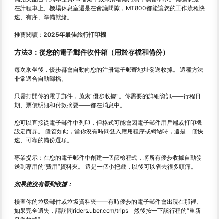
在計程車上、機場休息室還是在會議間隙，MT800都能讓您的工作流程快
速、有序、準備就緒。
推薦閱讀：
2025年最佳旅行打印機
方法3：從您的電子郵件收件箱（用於存檔和備份）
每次乘坐後，優步都會自動向您的注册電子郵寄地址發送收據。 這種方法
非常適合自動歸檔。
只需打開你的電子郵件，蒐索“優步收據”。你需要的詳細資訊——行程日
期、票價明細和付款摘要——都在消息中。
您可以直接從電子郵件中列印，但格式可能會因電子郵件用戶端或打印機
設定而异。 儘管如此，當你沒有時間登入應用程序或網站時，這是一個快
速、可靠的備份選項。
專業提示：在您的電子郵件中創建一個篩檢程式，將所有優步收據自動發
送到專用的“費用”資料夾。 這是一個小把戲，以後可以省去很多頭痛。
如果您沒有看到收據：
檢查你的垃圾郵件或垃圾資料夾——有時優步的電子郵件會出現在那裡。
如果完全遺失，請訪問riders.uber.com/trips，然後按一下該行程的“重新