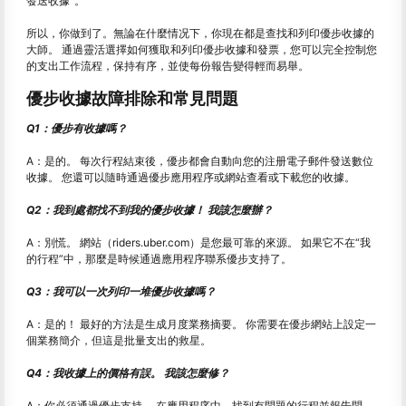
發送收據”。
所以，你做到了。無論在什麼情况下，你現在都是查找和列印優步收據的
大師。 通過靈活選擇如何獲取和列印優步收據和發票，您可以完全控制您
的支出工作流程，保持有序，並使每份報告變得輕而易舉。
優步收據故障排除和常見問題
Q1：優步有收據嗎？
A：是的。 每次行程結束後，優步都會自動向您的注册電子郵件發送數位
收據。 您還可以隨時通過優步應用程序或網站查看或下載您的收據。
Q2：我到處都找不到我的優步收據！ 我該怎麼辦？
A：別慌。 網站（riders.uber.com）是您最可靠的來源。 如果它不在“我
的行程”中，那麼是時候通過應用程序聯系優步支持了。
Q3：我可以一次列印一堆優步收據嗎？
A：是的！ 最好的方法是生成月度業務摘要。 你需要在優步網站上設定一
個業務簡介，但這是批量支出的救星。
Q4：我收據上的價格有誤。 我該怎麼修？
A：你必須通過優步支持。 在應用程序中，找到有問題的行程並報告問