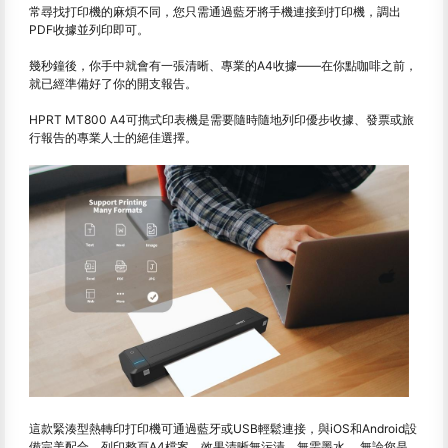
常尋找打印機的麻煩不同，您只需通過藍牙將手機連接到打印機，調出
PDF收據並列印即可。
幾秒鐘後，你手中就會有一張清晰、專業的A4收據——在你點咖啡之前，
就已經準備好了你的開支報告。
HPRT MT800 A4可擕式印表機是需要隨時隨地列印優步收據、發票或旅
行報告的專業人士的絕佳選擇。
這款緊湊型熱轉印打印機可通過藍牙或USB輕鬆連接，與iOS和Android設
備完美配合，列印整頁A4檔案，效果清晰無污漬，無需墨水。 無論您是