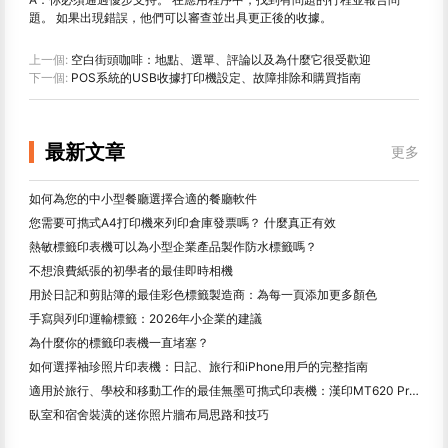
題。 如果出現錯誤，他們可以審查並出具更正後的收據。
上一個:
空白街頭咖啡：地點、選單、評論以及為什麼它很受歡迎
下一個:
POS系統的USB收據打印機設定、故障排除和購買指南
最新文章
更多
如何為您的中小型餐廳選擇合適的餐廳軟件
您需要可擕式A4打印機來列印倉庫發票嗎？ 什麼真正有效
熱敏標籤印表機可以為小型企業產品製作防水標籤嗎？
不想浪費紙張的初學者的最佳即時相機
用於日記和剪貼簿的最佳彩色標籤製造商：為每一頁添加更多顏色
手寫與列印運輸標籤：2026年小企業的建議
為什麼你的標籤印表機一直堵塞？
如何選擇袖珍照片印表機：日記、旅行和iPhone用戶的完整指南
適用於旅行、學校和移動工作的最佳無墨可擕式印表機：漢印MT620 Pro評測
臥室和宿舍裝潢的迷你照片牆布局思路和技巧