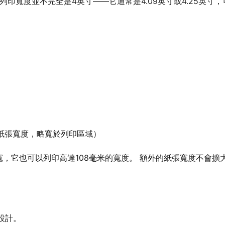
印寬度並不完全是4英寸——它通常是4.09英寸或4.25英寸，
（總紙張寬度，略寬於列印區域）
寬，它也可以列印高達108毫米的寬度。 額外的紙張寬度不會擴
設計。