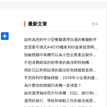
最新文章
更多
k
edIn
Twitter
Share
如何為您的中小型餐廳選擇合適的餐廳軟件
您需要可擕式A4打印機來列印倉庫發票嗎？ 什麼真正有效
熱敏標籤印表機可以為小型企業產品製作防水標籤嗎？
不想浪費紙張的初學者的最佳即時相機
用於日記和剪貼簿的最佳彩色標籤製造商：為每一頁添加更多顏色
手寫與列印運輸標籤：2026年小企業的建議
為什麼你的標籤印表機一直堵塞？
如何選擇袖珍照片印表機：日記、旅行和iPhone用戶的完整指南
適用於旅行、學校和移動工作的最佳無墨可擕式印表機：漢印MT620 Pro評測